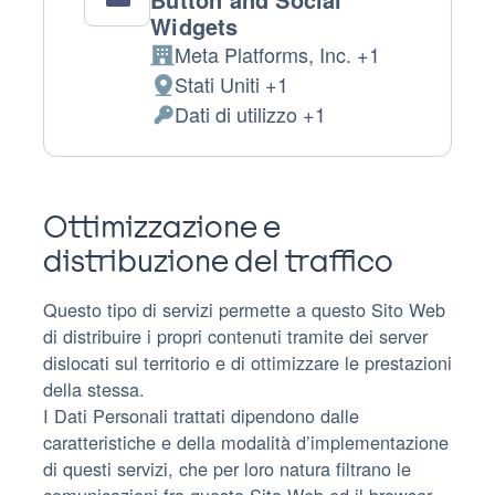
Widgets
Meta Platforms, Inc. +1
Azienda:
Stati Uniti +1
Luogo
Dati di utilizzo +1
del
Dati
trattamento:
Personali
trattati:
Ottimizzazione e
distribuzione del traffico
Questo tipo di servizi permette a questo Sito Web
di distribuire i propri contenuti tramite dei server
dislocati sul territorio e di ottimizzare le prestazioni
della stessa.
I Dati Personali trattati dipendono dalle
caratteristiche e della modalità d’implementazione
di questi servizi, che per loro natura filtrano le