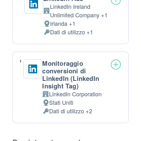
LinkedIn Ireland
Azienda:
Unlimited Company +1
Irlanda +1
Luogo
Dati di utilizzo +1
del
Dati
trattamento:
Personali
trattati:
Monitoraggio
conversioni di
LinkedIn (LinkedIn
Insight Tag)
LinkedIn Corporation
Azienda:
Stati Uniti
Luogo
Dati di utilizzo +2
del
Dati
trattamento:
Personali
trattati: