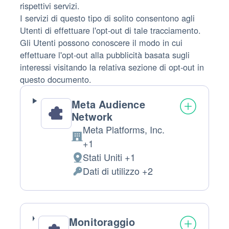
rispettivi servizi.
I servizi di questo tipo di solito consentono agli
Utenti di effettuare l'opt-out di tale tracciamento.
Gli Utenti possono conoscere il modo in cui
effettuare l'opt-out alla pubblicità basata sugli
interessi visitando la relativa sezione di opt-out in
questo documento.
Meta Audience
Network
Meta Platforms, Inc.
Azienda:
+1
Stati Uniti +1
Luogo
Dati di utilizzo +2
del
Dati
trattamento:
Personali
trattati:
Monitoraggio