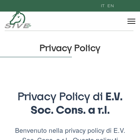
Seleziona la tua l
IT
EN
Privacy Policy
Privacy Policy di
E.V.
Soc. Cons. a r.l.
Benvenuto nella privacy policy di E.V.
Soc. Cons. a r.l.. Questa policy ti