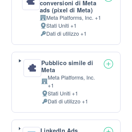
conversioni di Meta
ads (pixel di Meta)
Meta Platforms, Inc. +1
Azienda:
Stati Uniti +1
Luogo
Dati di utilizzo +1
del
Dati
trattamento:
Personali
trattati:
Pubblico simile di
Meta
Meta Platforms, Inc.
Azienda:
+1
Stati Uniti +1
Luogo
Dati di utilizzo +1
del
Dati
trattamento:
Personali
trattati:
LinkedIn Ads