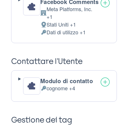
Facebook Comments
Meta Platforms, Inc.
Azienda:
+1
Stati Uniti +1
Luogo
Dati di utilizzo +1
del
Dati
trattamento:
Personali
trattati:
Contattare l'Utente
Modulo di contatto
cognome +4
Dati
Personali
trattati:
Gestione dei tag