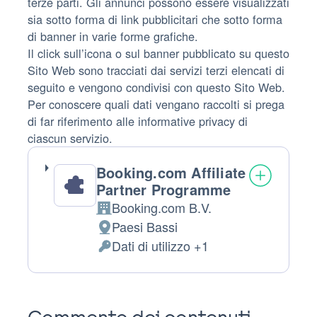
terze parti. Gli annunci possono essere visualizzati
sia sotto forma di link pubblicitari che sotto forma
di banner in varie forme grafiche.
Il click sull’icona o sul banner pubblicato su questo
Sito Web sono tracciati dai servizi terzi elencati di
seguito e vengono condivisi con questo Sito Web.
Per conoscere quali dati vengano raccolti si prega
di far riferimento alle informative privacy di
ciascun servizio.
Booking.com Affiliate
Partner Programme
Booking.com B.V.
Azienda:
Paesi Bassi
Luogo
Dati di utilizzo +1
del
Dati
trattamento:
Personali
trattati: