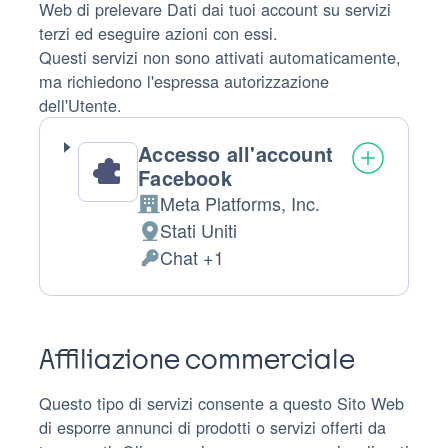
Web di prelevare Dati dai tuoi account su servizi
terzi ed eseguire azioni con essi.
Questi servizi non sono attivati automaticamente,
ma richiedono l'espressa autorizzazione
dell'Utente.
Accesso all'account
Facebook
Meta Platforms, Inc.
Azienda:
Stati Uniti
Luogo
Chat +1
del
Permessi
trattamento:
richiesti:
Affiliazione commerciale
Questo tipo di servizi consente a questo Sito Web
di esporre annunci di prodotti o servizi offerti da